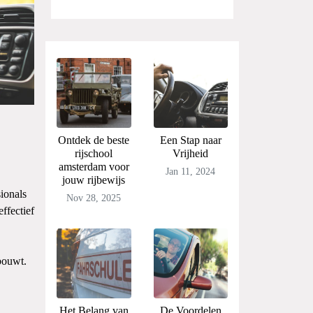
Ontdek de beste
Een Stap naar
rijschool
Vrijheid
amsterdam voor
Jan 11, 2024
jouw rijbewijs
sionals
Nov 28, 2025
ffectief
bouwt.
Het Belang van
De Voordelen