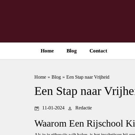
Home
Blog
Contact
Home
»
Blog
»
Een Stap naar Vrijheid
Een Stap naar Vrijhe
11-01-2024
Redactie
Waarom Een Rijschool K
Als je je rijbewijs wilt halen, is het inschrijven bij ee