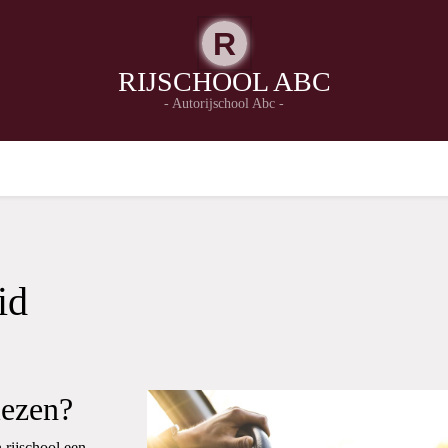
R
RIJSCHOOL ABC
- Autorijschool Abc -
id
iezen?
n rijschool een